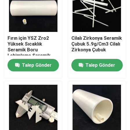
Hakkımızda
Fabrika turu
Fırın için YSZ Zro2
Cilalı Zirkonya Seramik
Yüksek Sıcaklık
Çubuk 5.9g/Cm3 Cilalı
Seramik Boru
Zirkonya Çubuk
Kalite kontrol
Lehimleme Seramik
Boru
Talep Gönder
Talep Gönder
Bize Ulaşın
Bir teklif isteği
Seramik Parçaların İşlenmesi
95 Alümina Seramik