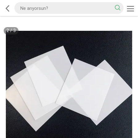
2
/
3