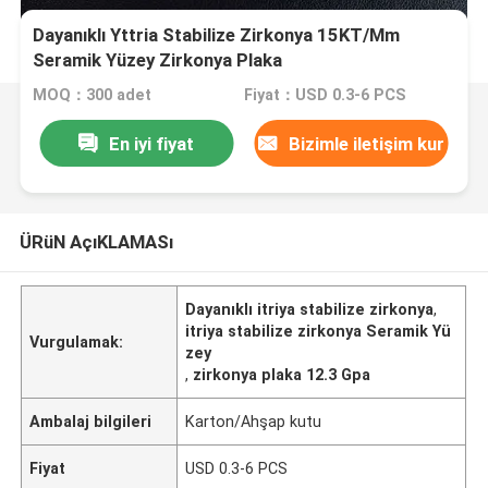
Dayanıklı Yttria Stabilize Zirkonya 15KT/Mm
Seramik Yüzey Zirkonya Plaka
MOQ：300 adet
Fiyat：USD 0.3-6 PCS
En iyi fiyat
Bizimle iletişim kur
ÜRüN AçıKLAMASı
Dayanıklı itriya stabilize zirkonya
,
itriya stabilize zirkonya Seramik Yü
Vurgulamak:
zey
,
zirkonya plaka 12.3 Gpa
Ambalaj bilgileri
Karton/Ahşap kutu
Fiyat
USD 0.3-6 PCS