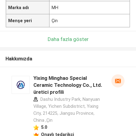
Marka adı
MH
Menşe yeri
Çin
Daha fazla göster
Hakkımızda
Yixing Minghao Special
Ceramic Technology Co., Ltd.
üretici profili
Dashu Industry Park, Nanyuan
Village, Yichen Subdistrict, Yixing
City, 214225, Jiangsu Province,
China ,Çin
5.0
Onaylı tedarikçi