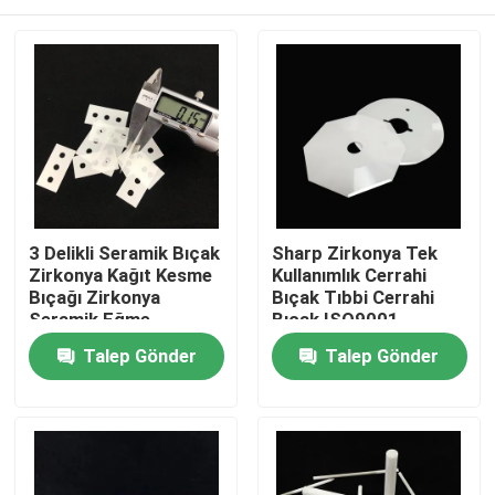
3 Delikli Seramik Bıçak
Sharp Zirkonya Tek
Zirkonya Kağıt Kesme
Kullanımlık Cerrahi
Bıçağı Zirkonya
Bıçak Tıbbi Cerrahi
Seramik Eğme
Bıçak ISO9001
Makinesi
Ev
Talep Gönder
Talep Gönder
Ürünler
videolar