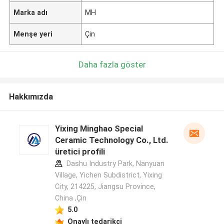
Marka adı
MH
Menşe yeri
Çin
Daha fazla göster
Hakkımızda
Yixing Minghao Special
Ceramic Technology Co., Ltd.
üretici profili
Dashu Industry Park, Nanyuan
Village, Yichen Subdistrict, Yixing
City, 214225, Jiangsu Province,
China ,Çin
5.0
Onaylı tedarikçi