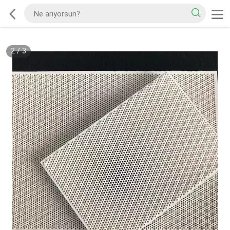
2
/
3