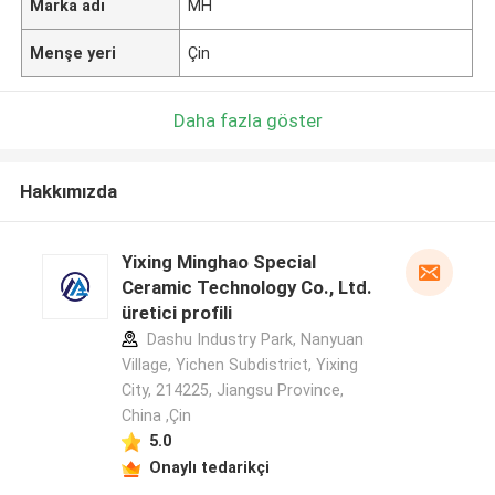
Marka adı
MH
Menşe yeri
Çin
Daha fazla göster
Hakkımızda
Yixing Minghao Special
Ceramic Technology Co., Ltd.
üretici profili
Dashu Industry Park, Nanyuan
Village, Yichen Subdistrict, Yixing
City, 214225, Jiangsu Province,
China ,Çin
5.0
Onaylı tedarikçi