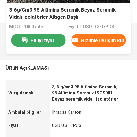
3.6g/Cm3 95 Alümina Seramik Beyaz Seramik
Vidalı İzolatörler Altıgen Başlı
MOQ：1000 adet
Fiyat：USD 0.3-1/PCS
En iyi fiyat
Bizimle iletişim kur
ÜRüN AçıKLAMASı
3
,
6 g/cm3 95 Alümina Seramik
,
Vurgulamak:
95 Alümina Seramik ISO9001
,
Beyaz seramik vidalı izolatörler
Ambalaj bilgileri
İhracat Karton
Fiyat
USD 0.3-1/PCS