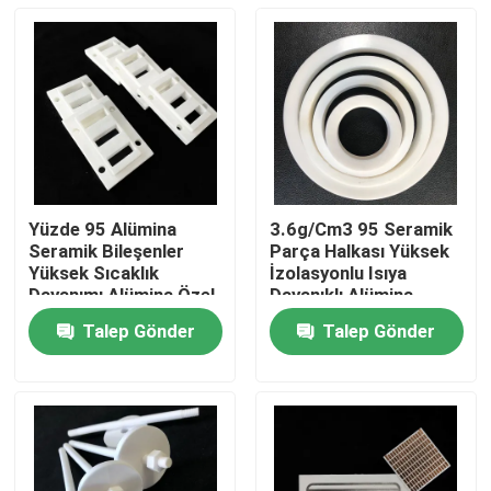
Yüzde 95 Alümina
3.6g/Cm3 95 Seramik
Seramik Bileşenler
Parça Halkası Yüksek
Yüksek Sıcaklık
İzolasyonlu Isıya
Dayanımı Alümina Özel
Dayanıklı Alümina
Parçalar
Seramik Halka
Talep Gönder
Talep Gönder
Ev
Ürünler
videolar