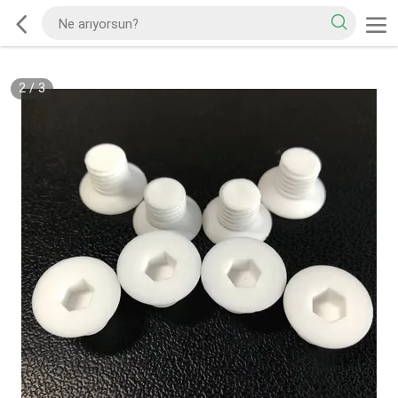
2
/
3