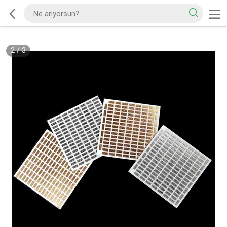
2
/
3