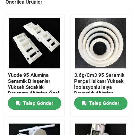
Önerilen Ürünler
Yüzde 95 Alümina
3.6g/Cm3 95 Seramik
Seramik Bileşenler
Parça Halkası Yüksek
Yüksek Sıcaklık
İzolasyonlu Isıya
Dayanımı Alümina Özel
Dayanıklı Alümina
Ev
Parçalar
Seramik Halka
Talep Gönder
Talep Gönder
Ürünler
videolar