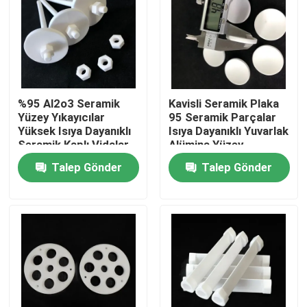
Hakkımızda
Fabrika turu
%95 Al2o3 Seramik
Kavisli Seramik Plaka
Yüzey Yıkayıcılar
95 Seramik Parçalar
Kalite kontrol
Yüksek Isıya Dayanıklı
Isıya Dayanıklı Yuvarlak
Seramik Kaplı Vidalar
Alümina Yüzey
Talep Gönder
Talep Gönder
Bize Ulaşın
Bir teklif isteği
Seramik Parçaların İşlenmesi
95 Alümina Seramik