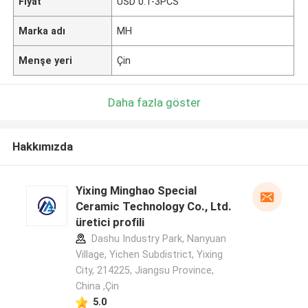
Fiyat
USD 0.1-3PCS
Marka adı
MH
Menşe yeri
Çin
Daha fazla göster
Hakkımızda
Yixing Minghao Special
Ceramic Technology Co., Ltd.
üretici profili
Dashu Industry Park, Nanyuan
Village, Yichen Subdistrict, Yixing
City, 214225, Jiangsu Province,
China ,Çin
5.0