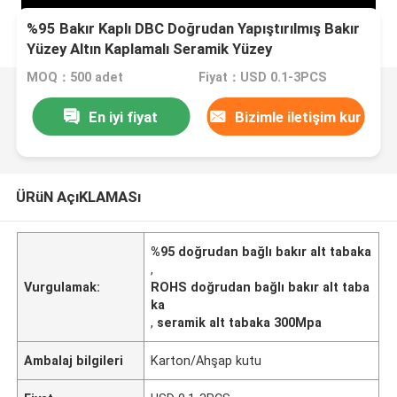
%95 Bakır Kaplı DBC Doğrudan Yapıştırılmış Bakır
Yüzey Altın Kaplamalı Seramik Yüzey
MOQ：500 adet
Fiyat：USD 0.1-3PCS
En iyi fiyat
Bizimle iletişim kur
ÜRüN AçıKLAMASı
%95 doğrudan bağlı bakır alt tabaka
,
Vurgulamak:
ROHS doğrudan bağlı bakır alt taba
ka
,
seramik alt tabaka 300Mpa
Ambalaj bilgileri
Karton/Ahşap kutu